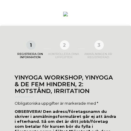
1
2
3
REGISTRERA DIN
KONTROLLERA DINA
ANMÄLNINGEN ÄR
INFORMATION
UPPGIFTER
REGISTRERAD
YINYOGA WORKSHOP, YINYOGA
& DE FEM HINDREN, 2:
MOTSTÅND, IRRITATION
Obligatoriska uppgifter är markerade med *
OBSERVERA! Den adress/företagsnamn du
skriver i anmälningsformuläret går ej att ändra
i efterhand. Så om det är ditt jobb/företag
som betalar för kursen bör du fylla i