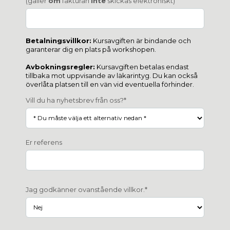
(gäller
om
fakturan
inte
skickas elektroniskt)
Betalningsvillkor:
Kursavgiften är bindande och
garanterar dig en plats på workshopen.
Avbokningsregler:
Kursavgiften betalas endast
tillbaka mot uppvisande av läkarintyg. Du kan också
överlåta platsen till en vän vid eventuella förhinder.
Vill du ha nyhetsbrev från oss?*
Er referens
Jag godkänner ovanstående villkor.*