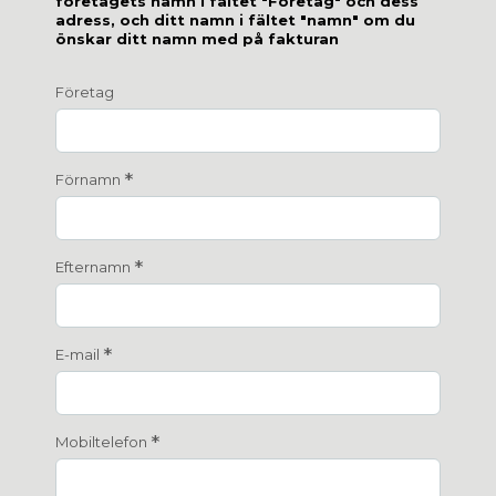
företagets namn i fältet "Företag" och dess
adress, och ditt namn i fältet "namn" om du
önskar ditt namn med på fakturan
Företag
*
Förnamn
*
Efternamn
*
E-mail
*
Mobiltelefon