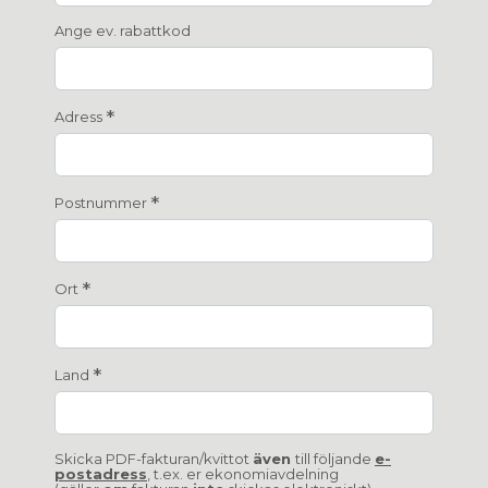
Ange ev. rabattkod
*
Adress
*
Postnummer
*
Ort
*
Land
Skicka PDF-fakturan/kvittot
även
till följande
e-
postadress
, t.ex. er ekonomiavdelning