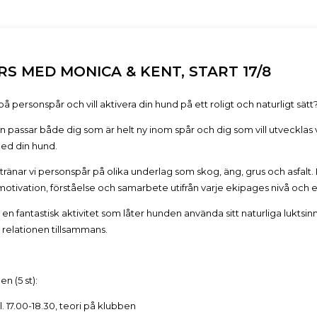
S MED MONICA & KENT, START 17/8
på personspår och vill aktivera din hund på ett roligt och naturligt sätt
 passar både dig som är helt ny inom spår och dig som vill utvecklas 
ed din hund.
ränar vi personspår på olika underlag som skog, äng, grus och asfalt.
motivation, förståelse och samarbete utifrån varje ekipages nivå och 
en fantastisk aktivitet som låter hunden använda sitt naturliga luktsin
 relationen tillsammans.
en (5 st):
. 17.00-18.30, teori på klubben