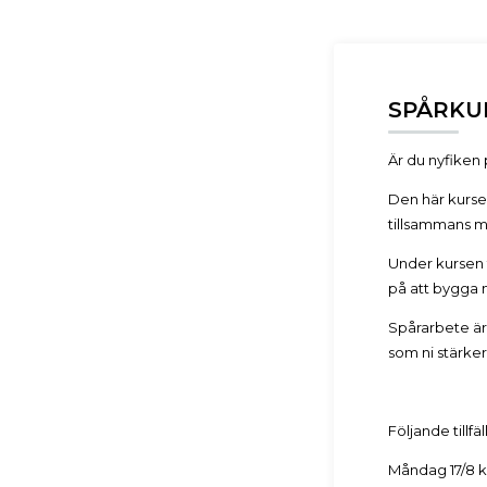
SPÅRKUR
Är du nyfiken 
Den här kursen
tillsammans m
Under kursen t
på att bygga 
Spårarbete är 
som ni stärker
Följande tillfäll
Måndag 17/8 kl