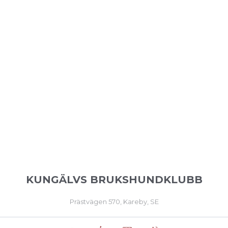
KUNGÄLVS BRUKSHUNDKLUBB
Prästvägen 570, Kareby, SE