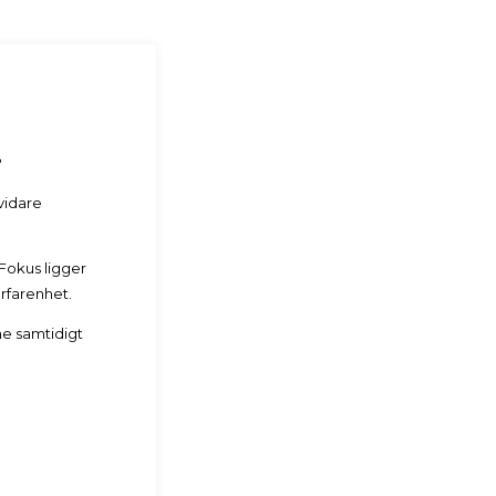
?
vidare
 Fokus ligger
erfarenhet.
ne samtidigt