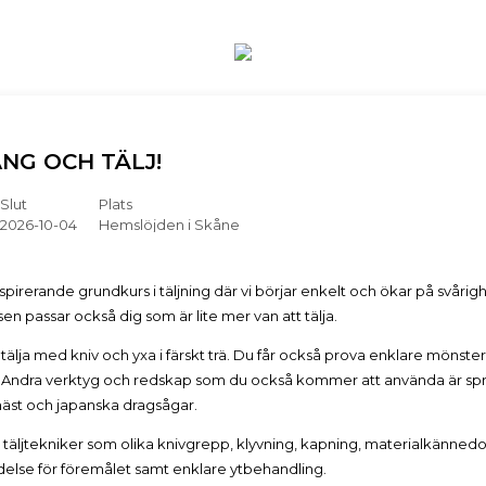
NG OCH TÄLJ!
Slut
Plats
2026-10-04
Hemslöjden i Skåne
nspirerande grundkurs i täljning där vi börjar enkelt och ökar på svårig
en passar också dig som är lite mer van att tälja.
g tälja med kniv och yxa i färskt trä. Du får också prova enklare mönst
 Andra verktyg och redskap som du också kommer att använda är spr
jhäst och japanska dragsågar.
 täljtekniker som olika knivgrepp, klyvning, kapning, materialkänne
else för föremålet samt enklare ytbehandling.