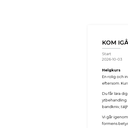
KOM IGÅ
Start
2026-10-03
Helgkurs
En rolig och i
eftersom. Kurs
Du får lära di
ytbehandling.
bandkniv, täl
Vi går igenom
formens betyd