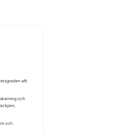
hetsgraden allt
erskärning och
äckjärn,
dom och