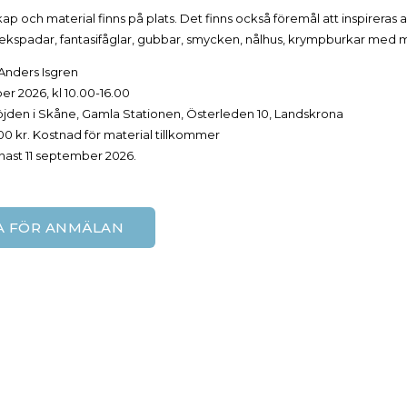
ap och material finns på plats. Det finns också föremål att inspireras 
tekspadar, fantasifåglar, gubbar, smycken, nålhus, krympburkar med 
Anders Isgren
ber 2026, kl 10.00-16.00
den i Skåne, Gamla Stationen, Österleden 10, Landskrona
00 kr. Kostnad för material tillkommer
ast 11 september 2026.
A FÖR ANMÄLAN