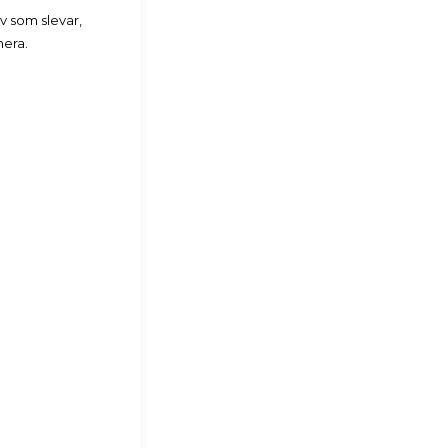
av som slevar,
mera.