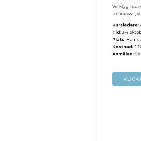
Verktyg, redsk
smörknivar, s
Kursledare:
Tid
: 3-4 okto
Plats:
Hemslöj
Kostnad:
2.2
Anmälan:
Sen
KLICK