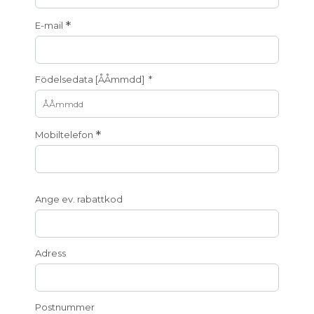
*
E-mail
Födelsedata [ÅÅmmdd] *
*
Mobiltelefon
Ange ev. rabattkod
Adress
Postnummer