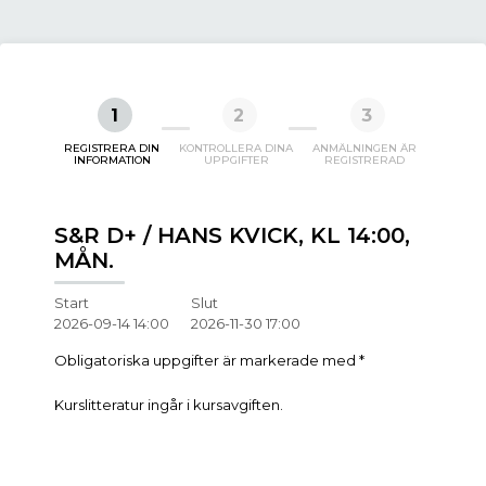
1
2
3
REGISTRERA DIN
KONTROLLERA DINA
ANMÄLNINGEN ÄR
INFORMATION
UPPGIFTER
REGISTRERAD
S&R D+ / HANS KVICK, KL 14:00,
MÅN.
Start
Slut
2026-09-14 14:00
2026-11-30 17:00
Obligatoriska uppgifter är markerade med *
Kurslitteratur ingår i kursavgiften.