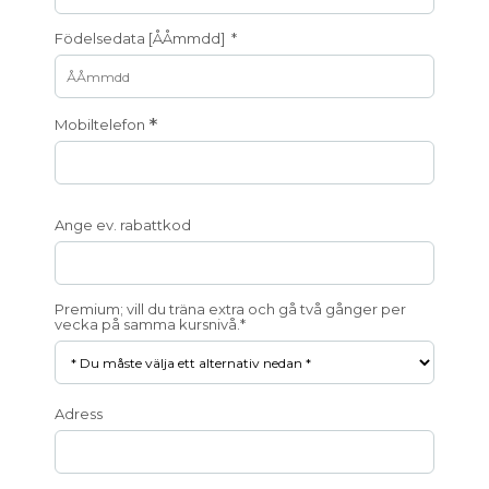
Födelsedata [ÅÅmmdd] *
*
Mobiltelefon
Ange ev. rabattkod
Premium; vill du träna extra och gå två gånger per
vecka på samma kursnivå.*
Adress